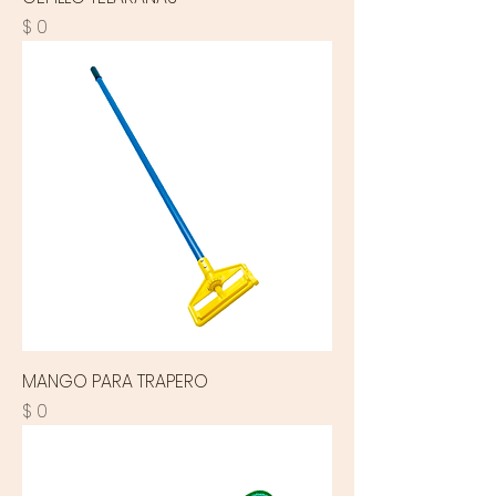
Precio
$ 0
MANGO PARA TRAPERO
Precio
$ 0