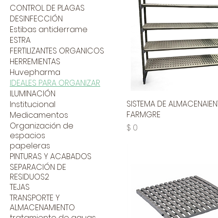
CONTROL DE PLAGAS
DESINFECCIÓN
Estibas antiderrame
ESTRA
FERTILIZANTES ORGANICOS
HERREMIENTAS
Huvepharma
IDEALES PARA ORGANIZAR
ILUMINACIÓN
SISTEMA DE ALMACENAIE
Institucional
FARMGRE
Medicamentos
Organización de
Precio
$ 0
espacios
papeleras
PINTURAS Y ACABADOS
SEPARACIÓN DE
RESIDUOS2
TEJAS
TRANSPORTE Y
ALMACENAMIENTO
tratamiento de aguas