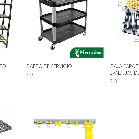
NTO
CARRO DE SERVICIO
CAJA PARA 
BANDEJAS D
Precio
$ 0
Precio
$ 0