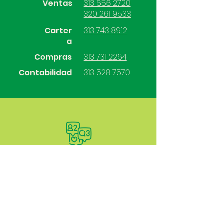
Ventas
313 656 2720
320 261 9533
Carter
313 743 8912
a
Compras
313 731 2264
Contabilidad
313 528 7570
SÍGUENOS
Mercadeo.sas