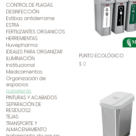
CONTROL DE PLAGAS
DESINFECCIÓN
Estibas antiderrame
ESTRA
FERTILIZANTES ORGANICOS
HERREMIENTAS
Huvepharma
IDEALES PARA ORGANIZAR
PUNTO ECOLÓGICO
ILUMINACIÓN
Precio
$ 0
Institucional
Medicamentos
Organización de
espacios
papeleras
PINTURAS Y ACABADOS
SEPARACIÓN DE
RESIDUOS2
TEJAS
TRANSPORTE Y
ALMACENAMIENTO
tratamiento de aguas