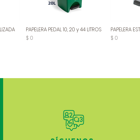
LIZADA
PAPELERA PEDAL 10, 20 y 44 LITROS
PAPELERA ES
Precio
Precio
$ 0
$ 0