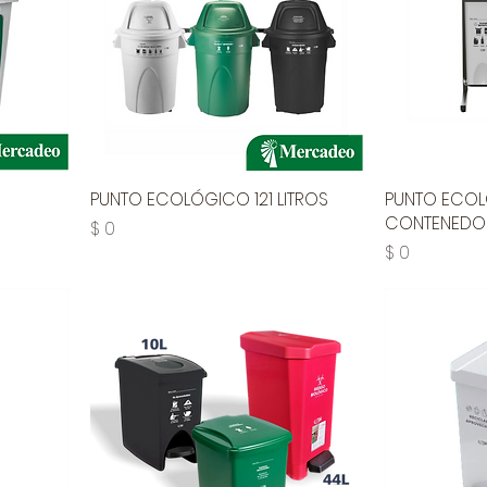
PUNTO ECOLÓGICO 121 LITROS
PUNTO ECOL
CONTENEDOR
Precio
$ 0
Precio
$ 0