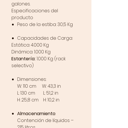
galones.
Especificaciones del
producto
Peso de la estiba: 30,5 Kg
Capacidades de Carga:
Estática: 4.000 Kg
Dinámica: 1.000 Kg
Estantería:
1.000 Kg (rack
selectivo)
Dimensiones:
W: 110 cm W: 43,3 in
L: 130 cm L: 51,2 in
H: 25,8 cm H: 10,2 in
Almacenamiento
:
Contención de líquidos –
215 litros