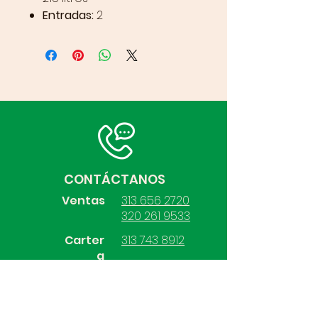
Entradas:
2
CONTÁCTANOS
Ventas
313 656 2720
320 261 9533
Carter
313 743 8912
a
Compras
313 731 2264
Contabilidad
313 528 7570