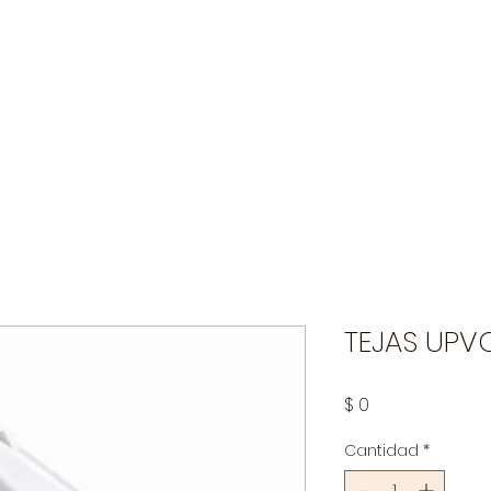
Industria Pecuaria
Agrícola
Limpieza y Desinfecci
TEJAS UPV
Precio
$ 0
Cantidad
*