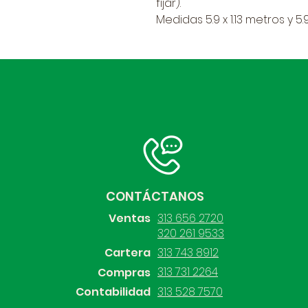
fijar).
Medidas 5.9 x 1.13 metros y 5.
CONTÁCTANOS
Ventas
313 656 2720
320 261 9533
Cartera
313 743 8912
313 731 2264
Compras
Contabilidad
313 528 7570