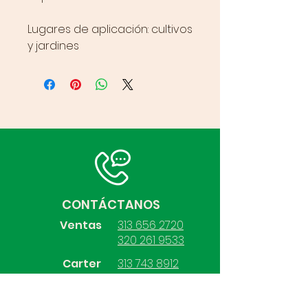
Lugares de aplicación: cultivos
y jardines
CONTÁCTANOS
Ventas
313 656 2720
320 261 9533
Carter
313 743 8912
a
Compras
313 731 2264