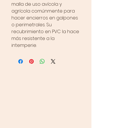
malla de uso avícola y
agrícola comúnmente para
hacer encierros en galpones
o perimetrales. Su
recubrimiento en PVC la hace
más resistente a la
intemperie.
CONTÁCTANOS
Ventas
313 656 2720
320 261 9533