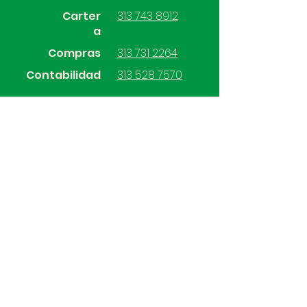
Carter
313 743 8912
a
Compras
313 731 2264
Contabilidad
313 528 7570
SÍGUENOS
Mercadeo.sas