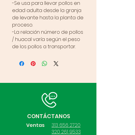
-Se usa para llevar pollos en
edad adulta desde la granja
de levante hasta la planta de
proceso.
-La relación número de pollos
/ huacal varía según el peso
de los pollos a transportar.
CONTÁCTANOS
Ventas
313 656 2720
320 261 9533