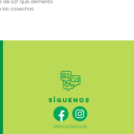
e de sol” que demerita
 las cosechas.
SÍGUENOS
Mercadeo.sas