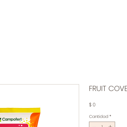
Industria Pecuaria
Agrícola
Limpieza y Desinfecci
FRUIT COV
Precio
$ 0
Cantidad
*