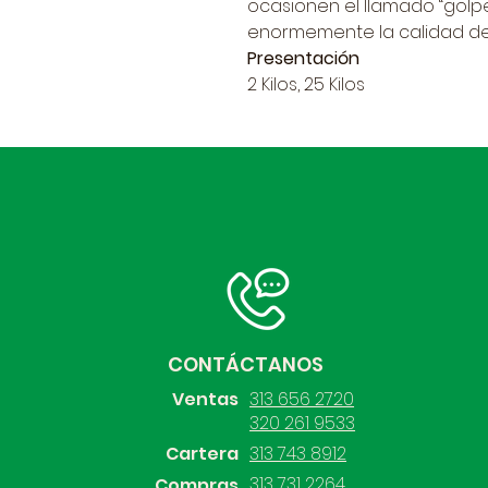
ocasionen el llamado “golp
enormemente la calidad de
Presentación
2 Kilos, 25 Kilos
CONTÁCTANOS
Ventas
313 656 2720
320 261 9533
Cartera
313 743 8912
313 731 2264
Compras