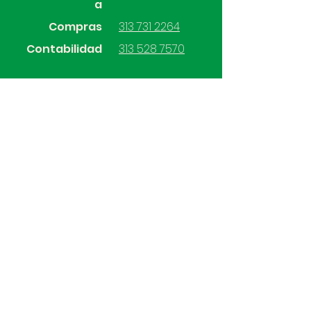
a
Compras
313 731 2264
Contabilidad
313 528 7570
SÍGUENOS
Mercadeo.sas