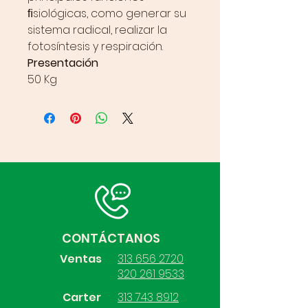
ﬁsiológicas, como generar su
sistema radical, realizar la
fotosíntesis y respiración.
Presentación
50 Kg
CONTÁCTANOS
Ventas
313 656 2720
320 261 9533
Carter
313 743 8912