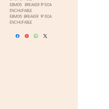
EBM05 BREAKER 1P 50A
ENCHUFABLE
EBM06 BREAKER 1P 60A
ENCHUFABLE
CONTÁCTANOS
Ventas
313 656 2720
320 261 9533
Carter
313 743 8912
a