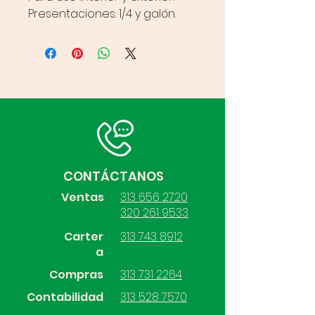
Presentaciones: 1/4 y galón.
CONTÁCTANOS
Ventas
313 656 2720
320 261 9533
Carter
313 743 8912
a
Compras
313 731 2264
Contabilidad
313 528 7570