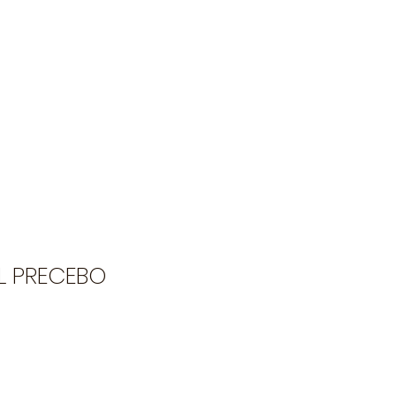
ón
Institucional
Ambiental
BLOG
NOTICIAS
IL PRECEBO