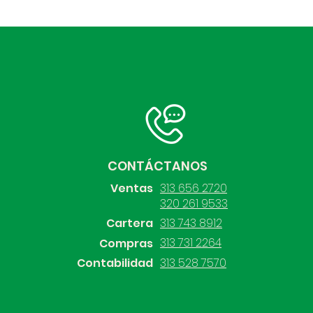
CONTÁCTANOS
Ventas
313 656 2720
320 261 9533
Cartera
313 743 8912
313 731 2264
Compras
Contabilidad
313 528 7570