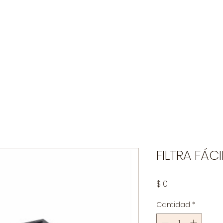
Industria Pecuaria
Agrícola
Limpieza y Desinfecci
FILTRA FÁC
Precio
$ 0
Cantidad
*