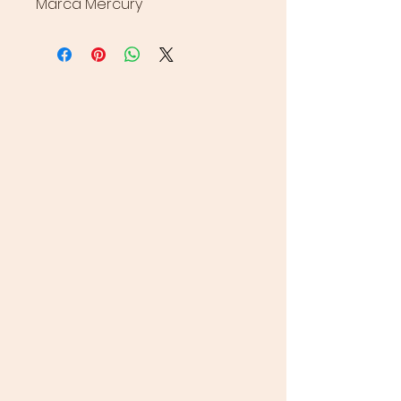
Marca Mercury
CONTÁCTANOS
Ventas
313 656 2720
320 261 9533
Carter
313 743 8912
a
Compras
313 731 2264
Contabilidad
313 528 7570